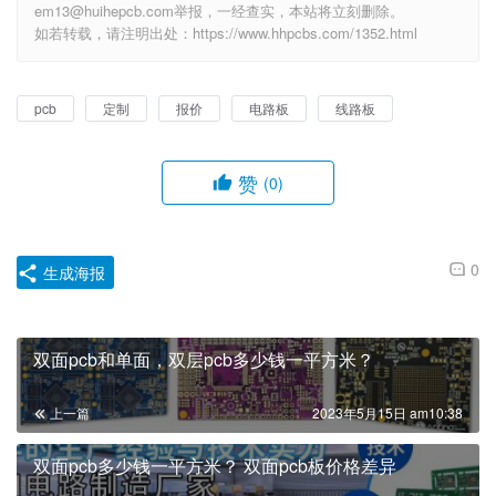
em13@huihepcb.com举报，一经查实，本站将立刻删除。
如若转载，请注明出处：https://www.hhpcbs.com/1352.html
pcb
定制
报价
电路板
线路板
赞
(0)
0
生成海报
双面pcb和单面，双层pcb多少钱一平方米？
上一篇
2023年5月15日 am10:38
双面pcb多少钱一平方米？ 双面pcb板价格差异