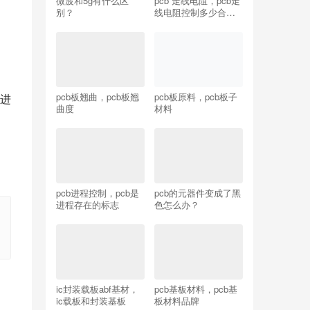
微波和5g有什么区
pcb 走线电阻，pcb走
别？
线电阻控制多少合适
呢？
pcb板翘曲，pcb板翘
pcb板原料，pcb板子
进
曲度
材料
pcb进程控制，pcb是
pcb的元器件变成了黑
进程存在的标志
色怎么办？
ic封装载板abf基材，
pcb基板材料，pcb基
ic载板和封装基板
板材料品牌