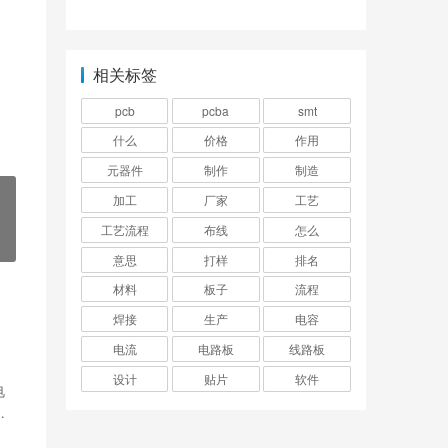
相关标签
pcb
pcba
smt
什么
价格
作用
元器件
制作
制造
加工
厂家
工艺
工艺流程
布线
怎么
意思
打样
排名
材料
板子
流程
焊接
生产
电容
电流
电路板
线路板
设计
贴片
软件
电