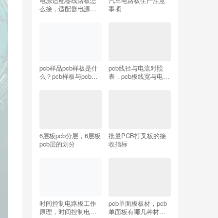
电源适配器线路板怎
汽车电路板生产注意
么接，适配器电源板
事项
怎么接线？
pcb样品pcb样板是什
pcb线径与电流对照
么？pcb样板与pcb板
表，pcb板线宽与电流
区别
对照表
6层板pcb分层，6层板
批量PCB打叉板的接
pcb层的划分
收指标
时间控制电路板工作
pcb单面板板材，pcb
原理，时间控制电路
单面板有哪几种材