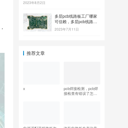
2023年8月2日
多层pcb线路板工厂哪家
、
可信赖，多层pcb线路板
，
工厂哪个牌子质量好
2023年7月11日
推荐文章
x
pcb焊接检测，pcb焊
接检查有错误了怎么
办？