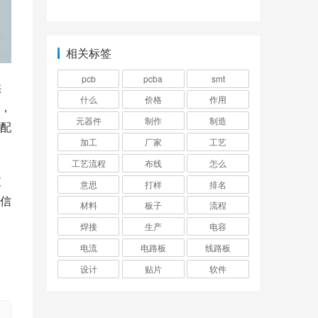
板的作用
质？
相关标签
pcb
pcba
smt
供
什么
价格
作用
，
元器件
制作
制造
配
加工
厂家
工艺
工艺流程
布线
怎么
支
意思
打样
排名
信
材料
板子
流程
焊接
生产
电容
电流
电路板
线路板
设计
贴片
软件