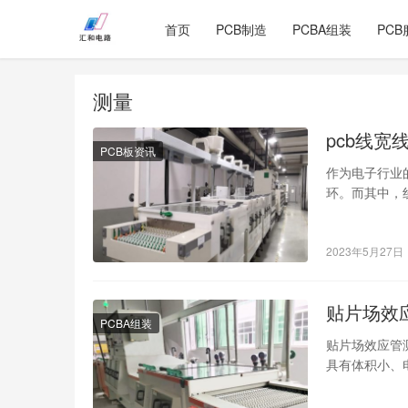
首页
PCB制造
PCBA组装
PCB
测量
pcb线
PCB板资讯
作为电子行业
环。而其中，
的影响因素以
2023年5月27日
贴片场效
PCBA组装
贴片场效应管
具有体积小、
子技术中的一