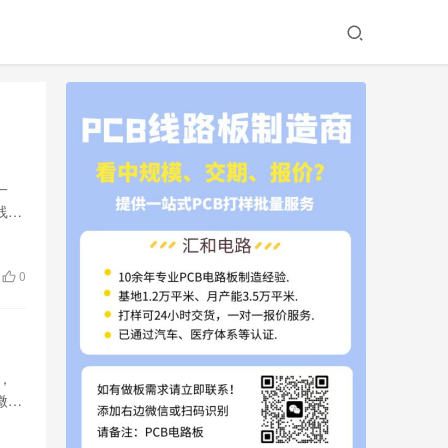
一
线距
0
，
微电