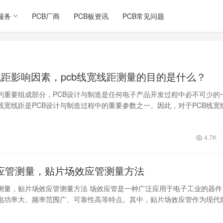
服务
PCB厂商
PCB板资讯
PCB常见问题
宽线距影响因素，pcb线宽线距测量的目的是什么？
的重要组成部分，PCB设计与制造是任何电子产品开发过程中必不可少的
线宽线距是PCB设计与制造过程中的重要参数之一。因此，对于PCB线宽
及测…
4.7K
应管测量，贴片场效应管测量方法
测量，贴片场效应管测量方法 场效应管是一种广泛应用于电子工业的器件
电功率大、频率范围广、可靠性高等特点。其中，贴片场效应管作为现代
种先进器…