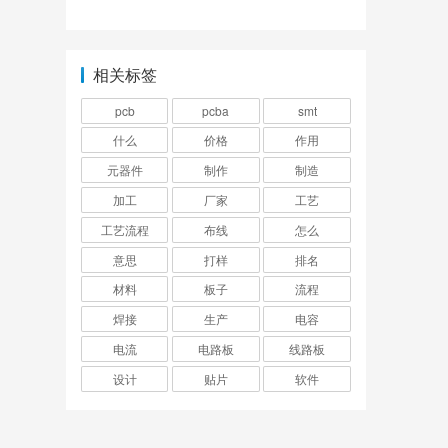
柔性电路板的价格
相关标签
pcb
pcba
smt
什么
价格
作用
元器件
制作
制造
加工
厂家
工艺
工艺流程
布线
怎么
意思
打样
排名
材料
板子
流程
焊接
生产
电容
电流
电路板
线路板
设计
贴片
软件