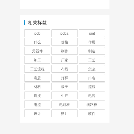
相关标签
pcb
pcba
smt
什么
价格
作用
元器件
制作
制造
加工
厂家
工艺
工艺流程
布线
怎么
意思
打样
排名
材料
板子
流程
焊接
生产
电容
电流
电路板
线路板
设计
贴片
软件