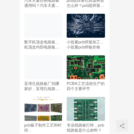
汽车天窗控制电路板
pcb阻焊塞孔高温烤会
通用吗？汽车天窗控
怎么样？pcb阻焊塞孔
制电路板的作用是什
的作用
么？
数字机顶盒电路板，
小批量pcb焊接加工，
机顶盒内部电路板结
小批量pcb焊板价格
构详解
盲埋孔线路板厂找哪
PCBA工艺流程生产的
家好，盲埋孔线路板
四个主要环节
厂家哪个公司的好？
pcb板子制作工艺和时
专业线路板打样，pcb
间，
线路板是什么材料？