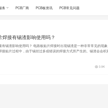
服务
PCB厂商
PCB板资讯
PCB常见问题
片焊接有锡渣影响使用吗？
接有锡渣影响使用吗？ 电路板贴片焊接时出现锡渣是一种非常常见的现象
焊接贴片过程中，由于锡丝过多或错误的焊接方式所产生的。锡渣会会积
贴片的连…
3.9K