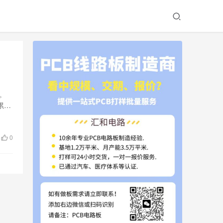
。
累在
0