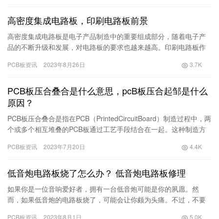
高密度集成电路板，印刷电路板前景
高密度集成电路板是电子产品制造中的重要组成部分，随着电子产
品的不断升级和发展，对电路板的要求也越来越高。印刷电路板作
为电路连接的关键部分，其前景也备受关注。本文将探讨高密度集
PCB板资讯
2023年8月26日
3.7K
成电路…
PCB板压合叠合是什么意思，pcB板压合起邹是什么
原因？
PCB板压合叠合是指在PCB（PrintedCircuitBoard）制造过程中，两
个或多个相互堆叠的PCB板通过工艺手段结合在一起。这种制造方
法可以减少电路板的体积，并提高电路板…
PCB板资讯
2023年7月20日
4.4K
低音炮电路板烧了怎么办？ 低音炮电路板修理
如果你是一位音响爱好者，拥有一台低音炮可能是你的夙愿。然
而，如果低音炮的电路板烧了，可能会让你颇为头痛。不过，不要
着急，我们可以一起来看看如何修理低音炮的电路板，使其重新焕
PCB板资讯
2023年8月1日
5.0K