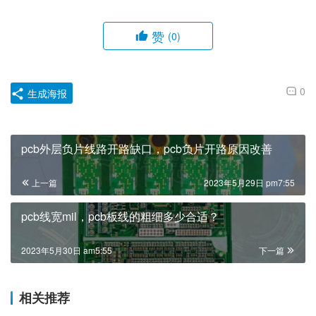
赞
(0)
0
生成海报
pcb外层负片线路开路缺口，pcb负片开路原因改善
上一篇
2023年5月29日 pm7:55
pcb线宽mil，pcb板线的粗细多少合适？
2023年5月30日 am5:55
下一篇
相关推荐