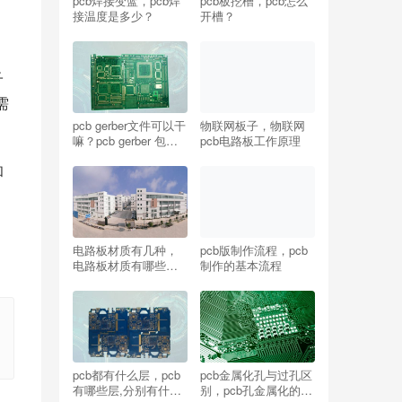
pcb焊接变蓝，pcb焊
pcb板挖槽，pcb怎么
接温度是多少？
开槽？
子
需
pcb gerber文件可以干
物联网板子，物联网
嘛？pcb gerber 包含
pcb电路板工作原理
元器件坐标
和
电路板材质有几种，
pcb版制作流程，pcb
电路板材质有哪些种
制作的基本流程
类？
pcb都有什么层，pcb
pcb金属化孔与过孔区
有哪些层,分别有什么
别，pcb孔金属化的作