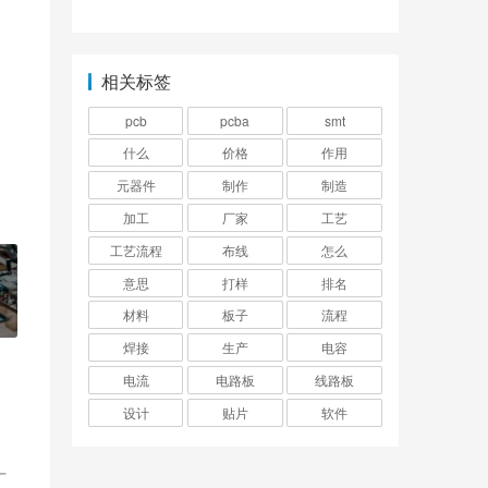
作用？
用
相关标签
pcb
pcba
smt
什么
价格
作用
元器件
制作
制造
加工
厂家
工艺
工艺流程
布线
怎么
意思
打样
排名
材料
板子
流程
焊接
生产
电容
电流
电路板
线路板
设计
贴片
软件
广