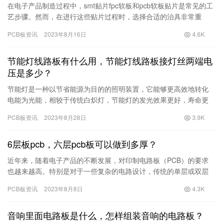
在电子产品制造过程中，smt贴片fpc软板和pcb软板贴片是常见的工
艺步骤。然而，在进行这些贴片过程时，选择合适的治具非常重
要。本文将讨论何种治具对于smt贴片fpc软板和pcb软…
PCB板资讯
2023年8月16日
4.6K
节能灯线路板有什么用，节能灯线路板接灯丝两端电
压是多少？
节能灯是一种以节省能源为目的的照明装置，它能够更高效地转化
电能为光能，相较于传统白炽灯，节能灯的发光效果更好，寿命更
长。而节能灯的线路板作为核心部件之一起着至关重要的作用。 节
PCB板资讯
2023年8月28日
3.9K
能灯…
6层板pcb，六层pcb板可以做到多厚？
近年来，随着电子产品的不断发展，对印制电路板（PCB）的要求
也越来越高。特别是对于一些复杂的电路设计，传统的单层或双层
PCB已经无法满足需求，而六层PCB板则成为了众多电子设备制
PCB板资讯
2023年8月8日
4.3K
造…
音响里面电路板是什么，怎样组装音响的电路板？