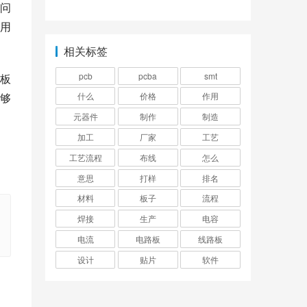
问
用
相关标签
pcb
pcba
smt
板
够
什么
价格
作用
元器件
制作
制造
加工
厂家
工艺
工艺流程
布线
怎么
意思
打样
排名
材料
板子
流程
焊接
生产
电容
电流
电路板
线路板
设计
贴片
软件