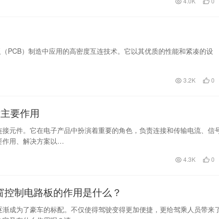
4.0K
0
一种在印刷电路板（PCB）制造中应用的高密度互连技术。它以其优质的性能和紧凑的设
3.2K
0
片主要作用
连接元件。它在电子产品中扮演着重要的角色，负责连接和传输电流、信
要作用、解决方案以…
4.3K
0
窗控制电路板的作用是什么？
逐渐成为了豪车的标配。不仅使得驾驶变得更加便捷，更给驾乘人员带来