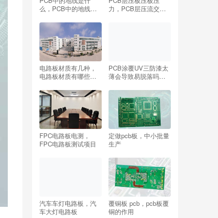
PCB中的地线是什
PCB层压板压板压
么，PCB中的地线不
力，PCB层压流交平
用布线吗？
整阶段温度多少？
电路板材质有几种，
PCB涂覆UV三防漆太
电路板材质有哪些种
薄会导致易脱落吗，
类？
PCB涂覆怎么改善效
率提高？
FPC电路板电测，
定做pcb板，中小批量
FPC电路板测试项目
生产
汽车车灯电路板，汽
覆铜板 pcb，pcb板覆
车大灯电路板
铜的作用