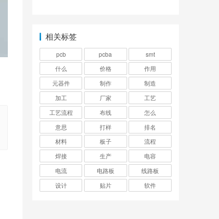
相关标签
pcb
pcba
smt
什么
价格
作用
元器件
制作
制造
加工
厂家
工艺
工艺流程
布线
怎么
意思
打样
排名
材料
板子
流程
焊接
生产
电容
电流
电路板
线路板
设计
贴片
软件