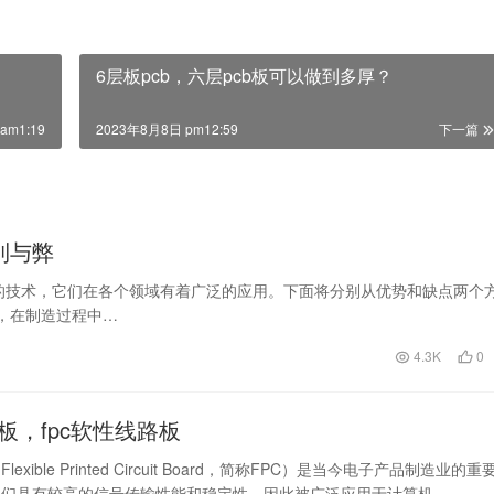
6层板pcb，六层pcb板可以做到多厚？
am1:19
2023年8月8日 pm12:59
下一篇
利与弊
用的技术，它们在各个领域有着广泛的应用。下面将分别从优势和缺点两个
板，在制造过程中…
4.3K
0
板，fpc软性线路板
exible Printed Circuit Board，简称FPC）是当今电子产品制造业的重
它们具有较高的信号传输性能和稳定性，因此被广泛应用于计算机…