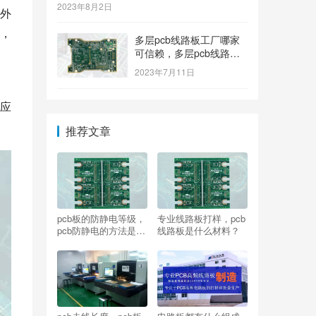
2023年8月2日
外
，
多层pcb线路板工厂哪家
可信赖，多层pcb线路板
工厂哪个牌子质量好
2023年7月11日
，
应
推荐文章
pcb板的防静电等级，
专业线路板打样，pcb
pcb防静电的方法是什
线路板是什么材料？
么？