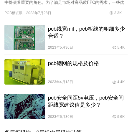
中扮演着重要的角色。为了满足市场对高品质FPC的需求，一些优
秀的FPC加工厂商积极探索并改进着FPC的加工流程，努力提升…
PCB板资讯
2023年7月28日
3.3K
pcb线宽mil，pcb板线的粗细多少
合适？
2023年5月30日
5.4K
pcb钢网的规格及价格
2023年4月18日
4.4K
pcb安全间距5v电压，pcb安全间
距线宽建议值是多少？
2023年6月30日
5.6K
多层板阻抗，6层板内层阻抗计算