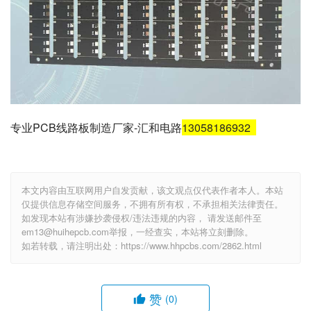
专业PCB线路板制造厂家-汇和电路
13058186932
本文内容由互联网用户自发贡献，该文观点仅代表作者本人。本站
仅提供信息存储空间服务，不拥有所有权，不承担相关法律责任。
如发现本站有涉嫌抄袭侵权/违法违规的内容， 请发送邮件至
em13@huihepcb.com举报，一经查实，本站将立刻删除。
如若转载，请注明出处：https://www.hhpcbs.com/2862.html
赞
(0)