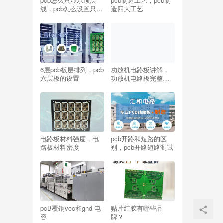
pcb怎么只显示顶层
pcb制造工艺，pcb制
线，pcb怎么设置只在
造四大工艺
底层布线？
6层pcb板层排列，pcb
功放机电路板讲解，
六层板的设置
功放机电路板完整成
品
电路板材料强度，电
pcb开路和短路的区
路板材料密度
别，pcb开路短路测试
pcB覆铜vcc和gnd 电
贴片红胶有哪些品
容
牌？