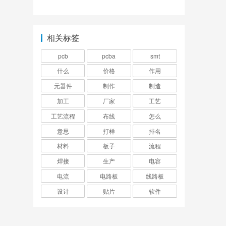
相关标签
pcb
pcba
smt
什么
价格
作用
元器件
制作
制造
加工
厂家
工艺
工艺流程
布线
怎么
意思
打样
排名
材料
板子
流程
焊接
生产
电容
电流
电路板
线路板
设计
贴片
软件