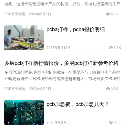
结构，适用于高密度电子产品的制造。那么，盲埋孔线路板的生产
厂家有哪些呢？盲埋孔线路板的价格如何呢？本文将为您进行详细
PCB常见问题
2023年8月1日
6.3K
介绍…
pcba打样，pcba报价明细
2023年5月15日
3.5K
多层pcb打样新行情报价，多层pcb打样新参考价格
多层PCB打样是现代电子制造领域一个重要环节，随着电子产品的
不断更新迭代，对PCB打样的需求也越来越大。市场对多层PCB打
样的新行情报价和价格参考有着持续的关注。 多层PCB打样，…
PCB常见问题
2023年8月2日
3.8K
pcb加急费，pcb加急几天？
2023年6月12日
3.6K