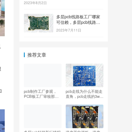
2023年8月2日
多层pcb线路板工厂哪家
可信赖，多层pcb线路板
工厂哪个牌子质量好
2023年7月11日
观
。
推荐文章
根
和
pcb制作工厂参观，
pcb走线为什么不能走
PCB板工厂审核那些
直角，pcb走线的3w原
项目？
则