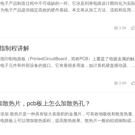
是电子产品制造过程中不可或缺的一环。它涉及到将电路设计图转化为实
，为电子产品提供稳定高效的硬件基础。本文将从加工方法、流程和应用
绍电路板加工的相关…
3.5K
手指制程讲解
指印制电路板（PrintedCircuitBoard，简称PCB）上覆盖了电镀金属的触
接电子元件和外部设备的接口。它有着很多用途，如计算机硬盘驱动器、
日
3.9K
何加散热片，pcb板上怎么加散热孔？
添加 散热片是一种具有较大表面积的金属片，可有效地吸收和散发热量
在电路板上可以增加散热面积，提高散热效果。散热片一般由铝或铜制成
热性能。 散热…