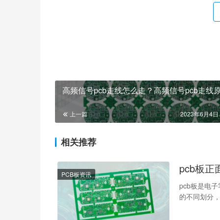
高频信号pcb走线怎么走？高频信号pcb走线
上一篇
2023年6月4日 
相关推荐
pcb板
PCB板资讯
pcb板是电
的不同划分，
呢？如何识