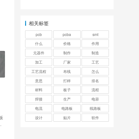
么用
相关标签
pcb
pcba
smt
什么
价格
作用
元器件
制作
制造
加工
厂家
工艺
工艺流程
布线
怎么
意思
打样
排名
材料
板子
流程
焊接
生产
电容
电流
电路板
线路板
板
设计
贴片
软件