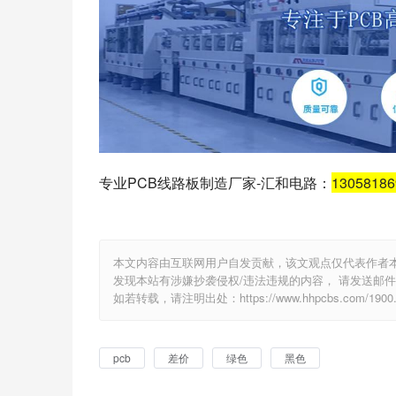
专业PCB线路板制造厂家-汇和电路：
1305818
本文内容由互联网用户自发贡献，该文观点仅代表作者
发现本站有涉嫌抄袭侵权/违法违规的内容， 请发送邮件至 e
如若转载，请注明出处：https://www.hhpcbs.com/1900.
pcb
差价
绿色
黑色