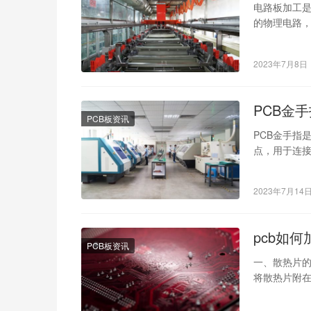
电路板加工
的物理电路
南等方面介
2023年7月8日
PCB金
PCB板资讯
PCB金手指是
点，用于连
卡等…
2023年7月14
pcb如
PCB板资讯
一、散热片的
将散热片附
具有良好的导