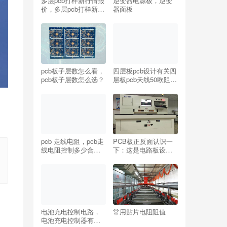
多层pcb打样新行情报
逆变器电源板，逆变
价，多层pcb打样新参
器面板
考价格
pcb板子层数怎么看，
四层板pcb设计有关四
pcb板子层数怎么选？
层板pcb天线50欧阻抗
匹配设计
pcb 走线电阻，pcb走
PCB板正反面认识一
线电阻控制多少合适
下：这是电路板设计
呢？
中必须知道的知识
点！
电池充电控制电路，
常用贴片电阻阻值
电池充电控制器有什