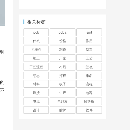
相关标签
pcb
pcba
smt
什么
价格
作用
元器件
制作
制造
明
加工
厂家
工艺
工艺流程
布线
怎么
意思
打样
排名
的
材料
板子
流程
不
焊接
生产
电容
电流
电路板
线路板
设计
贴片
软件