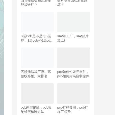
防雷接线板和普通接
贴片电容怎么测量好
线板谁好？
坏？
8层PcB是不是比6层
smt加工厂，smt贴片
厚，8层pcb和6层pcb
加工厂
哪个好？
高频线路板厂家，高
pcb如何封装元器件，
频线路板厂家排名
pcb如何封装自制原件
pcb内层绝缘，pcb板
pcb打样费用，pcb打
绝缘层检验方法
样工程费