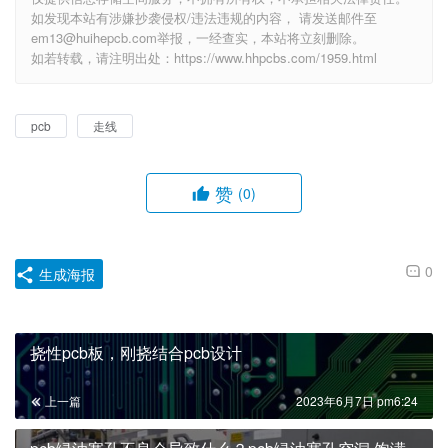
如发现本站有涉嫌抄袭侵权/违法违规的内容， 请发送邮件至
em13@huihepcb.com举报，一经查实，本站将立刻删除。
如若转载，请注明出处：https://www.hhpcbs.com/1959.html
pcb
走线
赞
(0)
0
生成海报
挠性pcb板，刚挠结合pcb设计
上一篇
2023年6月7日 pm6:24