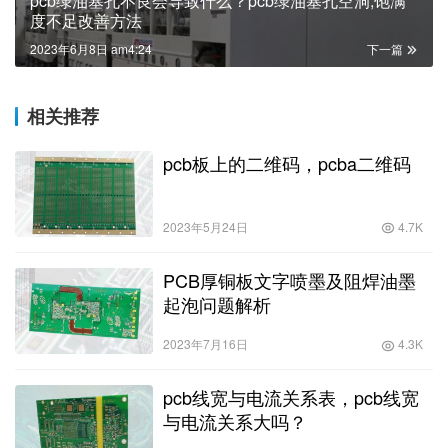
pcb绿油塞孔不良会导致什么？pcb绿油塞孔空洞,饱满
度不足改善方法
2023年6月8日 am4:24
下一篇
相关推荐
pcb板上的二维码，pcba二维码
2023年5月24日
4.7K
PCB厚铜板文字喷墨及阻焊油墨
起泡问题解析
2023年7月16日
4.3K
pcb线宽与电流关系表，pcb线宽
与电流关系大吗？