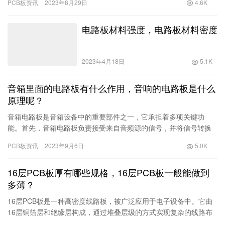
许多传…
电路板材料强度，电路板材料密度
2023年4月18日
5.1K
音箱里面的电路板有什么作用，音响的电路板是什么
原理呢？
音箱电路板是音箱设备中的重要部件之一，它承担着多项关键功
能。首先，音箱电路板负责接受来自音频源的信号，并将信号转换
为电流，然后通过功放部分放大电流，最终推动音箱的喇叭单元产
PCB板资讯
2023年9月6日
5.0K
生声音。…
16层PCB板厚有哪些规格，16层PCB板一般能做到
多薄？
16层PCB板是一种高密度线路板，被广泛应用于电子设备中。它由
16层铜箔层和绝缘层构成，通过堆叠层级的方式实现复杂的线路布
局和信号传输。16层PCB板的厚度规格主要取决于客户需求和…
PCB板资讯
2023年9月7日
5.3K