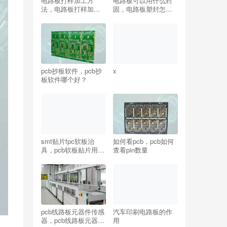
电路板打样加工方
电路板可以用什么封
法，电路板打样加工
固，电路板塑封怎么
流程
溶解？
pcb抄板软件，pcb抄
x
板软件哪个好？
smt贴片fpc软板治
如何看pcb，pcb如何
具，pcb软板贴片用什
查看pin数量
么治具比较好？
pcb线路板元器件传感
汽车印刷电路板的作
器，pcb线路板元器件
用