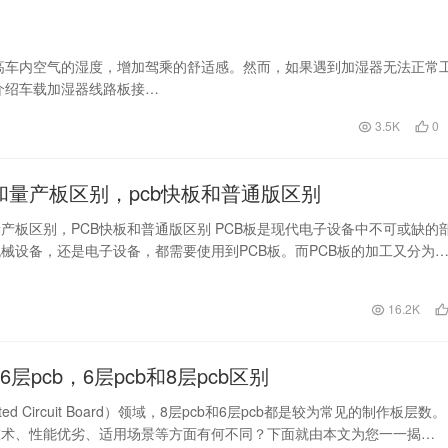
高车内空气的湿度，增加驾乘的舒适感。然而，如果遇到加湿器无法正常
介绍车载加湿器线路板接…
3.5K
0
板和量产板区别，pcb快板和普通版区别
量产板区别，PCB快板和普通版区别 PCB板是现代电子设备中不可或缺的
械设备，还是电子设备，都需要使用到PCB板。而PCB板的加工又分为
两种方…
日
16.2K
和6层pcb，6层pcb和8层pcb区别
nted Circuit Board）领域，8层pcb和6层pcb都是较为常见的制作板层数。
技术、性能优劣、适用场景等方面有何不同？下面就由本文为您一一揭…