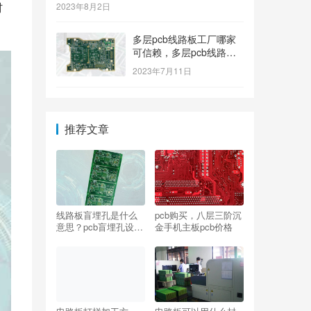
材
2023年8月2日
多层pcb线路板工厂哪家
可信赖，多层pcb线路板
工厂哪个牌子质量好
2023年7月11日
推荐文章
线路板盲埋孔是什么
pcb购买，八层三阶沉
意思？pcb盲埋孔设计
金手机主板pcb价格
规范