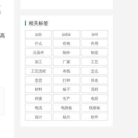
介绍
板
的
相关标签
pcb
pcba
smt
高
，
什么
价格
作用
！
元器件
制作
制造
加工
厂家
工艺
工艺流程
布线
怎么
意思
打样
排名
材料
板子
流程
焊接
生产
电容
电流
电路板
线路板
设计
贴片
软件