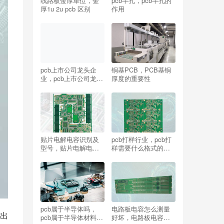
线路板金厚单位，金
pcb半孔，pcb半孔的
厚1u 2u pcb 区别
作用
pcb上市公司龙头企
铜基PCB，PCB基铜
业，pcb上市公司龙头
厚度的重要性
企业排名
贴片电解电容识别及
pcb打样行业，pcb打
型号，贴片电解电容
样需要什么格式的文
尺寸规格表
件
pcb属于半导体吗，
电路板电容怎么测量
出
pcb属于半导体材料
好坏，电路板电容坏