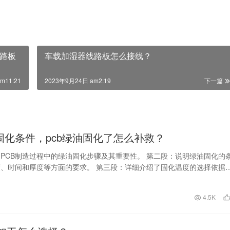
路板
车载加湿器线路板怎么接线？
m11:21
2023年9月24日 am2:19
下一篇
油固化条件，pcb绿油固化了怎么补救？
PCB制造过程中的绿油固化步骤及其重要性。 第二段：说明绿油固化的
、时间和厚度等方面的要求。 第三段：详细介绍了固化温度的选择依据
类型和绿油种…
日
4.5K