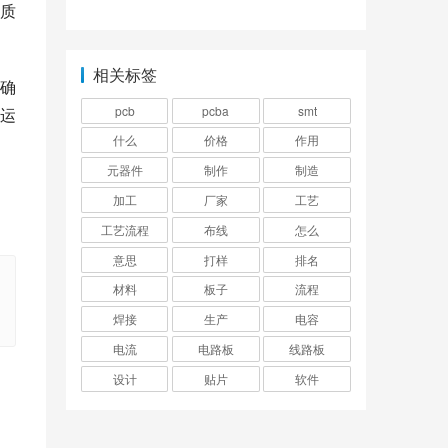
吗？
了有什么现象？
质
相关标签
确
pcb
pcba
smt
运
什么
价格
作用
元器件
制作
制造
加工
厂家
工艺
工艺流程
布线
怎么
意思
打样
排名
材料
板子
流程
焊接
生产
电容
电流
电路板
线路板
设计
贴片
软件