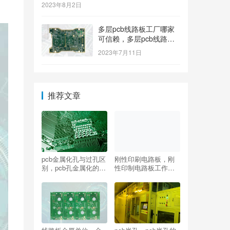
2023年8月2日
多层pcb线路板工厂哪家
可信赖，多层pcb线路板
工厂哪个牌子质量好
2023年7月11日
推荐文章
pcb金属化孔与过孔区
刚性印刷电路板，刚
别，pcb孔金属化的作
性印制电路板工作原
用
理