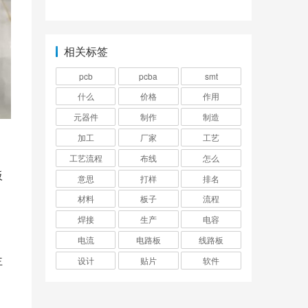
相关标签
pcb
pcba
smt
什么
价格
作用
元器件
制作
制造
加工
厂家
工艺
工艺流程
布线
怎么
板
意思
打样
排名
材料
板子
流程
焊接
生产
电容
电流
电路板
线路板
主
设计
贴片
软件