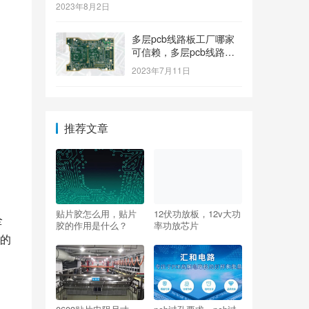
2023年8月2日
多层pcb线路板工厂哪家
可信赖，多层pcb线路板
工厂哪个牌子质量好
2023年7月11日
推荐文章
贴片胶怎么用，贴片
12伏功放板，12v大功
全
胶的作用是什么？
率功放芯片
的