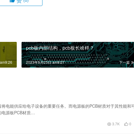
赞
(0)
pcb板内部结构，pcb板长啥样？
am9:26
2023年5月25日 am9:27
下一篇
着将电能供应给电子设备的重要任务。而电源板的PCB材质对于其性能和
电源板PCB材质…
3.7K
0