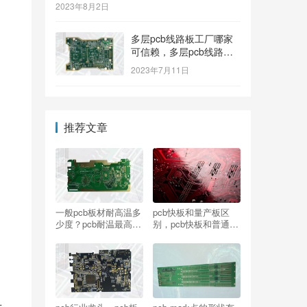
2023年8月2日
多层pcb线路板工厂哪家
可信赖，多层pcb线路板
工厂哪个牌子质量好
2023年7月11日
推荐文章
一般pcb板材耐高温多
pcb快板和量产板区
少度？pcb耐温最高多
别，pcb快板和普通版
少
区别