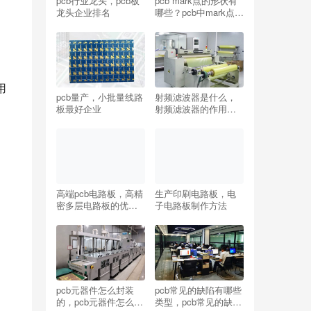
pcb行业龙头，pcb板
pcb mark点的形状有
可
龙头企业排名
哪些？pcb中mark点的
放置要求
用
pcb量产，小批量线路
射频滤波器是什么，
板最好企业
射频滤波器的作用是
什么？
高端pcb电路板，高精
生产印刷电路板，电
密多层电路板的优缺
子电路板制作方法
点
pcb元器件怎么封装
pcb常见的缺陷有哪些
的，pcb元器件怎么封
类型，pcb常见的缺陷