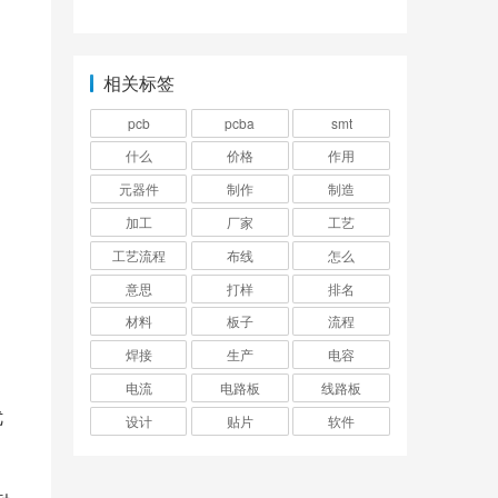
装出来？
有哪些种类？
相关标签
pcb
pcba
smt
什么
价格
作用
元器件
制作
制造
加工
厂家
工艺
工艺流程
布线
怎么
意思
打样
排名
材料
板子
流程
焊接
生产
电容
电流
电路板
线路板
优
设计
贴片
软件