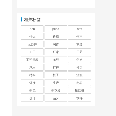
构详解
的？
相关标签
pcb
pcba
smt
什么
价格
作用
元器件
制作
制造
加工
厂家
工艺
工艺流程
布线
怎么
意思
打样
排名
材料
板子
流程
焊接
生产
电容
电流
电路板
线路板
设计
贴片
软件
并