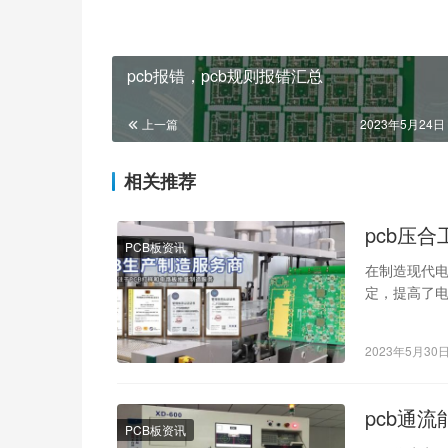
pcb报错，pcb规则报错汇总
上一篇
2023年5月24日 
相关推荐
pcb压
PCB板资讯
在制造现代电
定，提高了电
重要性。 pc
2023年5月30
pcb通
PCB板资讯