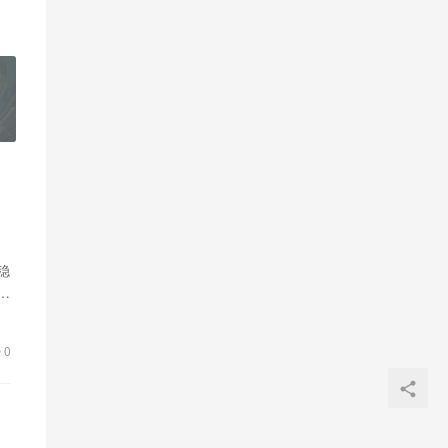
稳
及
0