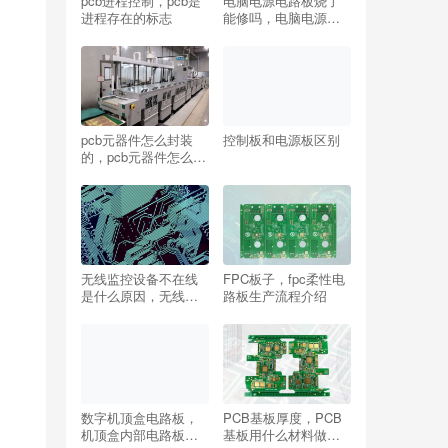
pcb进程控制，pcb是
电脑电源电路板烧了
进程存在的标志
能修吗，电脑电源电
路板上电阻为什么会
爆掉？
pcb元器件怎么封装
控制板和电源板区别
的，pcb元器件怎么封
装出来？
无线监控设备不在线
FPC板子，fpc柔性电
是什么原因，无线视
路板生产流程介绍
频监控怎么连接手
机？
数字机顶盒电路板，
PCB基板厚度，PCB
机顶盒内部电路板结
基板用什么材料做