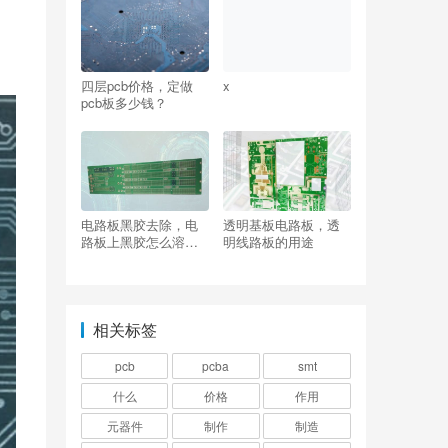
四层pcb价格，定做
x
pcb板多少钱？
电路板黑胶去除，电
透明基板电路板，透
路板上黑胶怎么溶解
明线路板的用途
掉？
相关标签
pcb
pcba
smt
什么
价格
作用
元器件
制作
制造