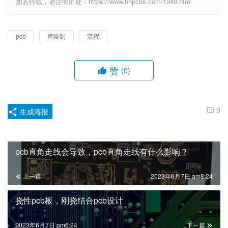
如若转载，请注明出处：https://www.hhpcbs.com/1949.html
pcb
库绘制
流程
赞
(0)
0
生成海报
pcb直角走线会导致，pcb直角走线有什么影响？
上一篇
2023年6月7日 am8:24
挠性pcb板，刚挠结合pcb设计
2023年6月7日 pm6:24
下一篇